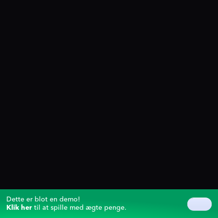
Dette er blot en demo!
til at spille med ægte penge.
Klik her