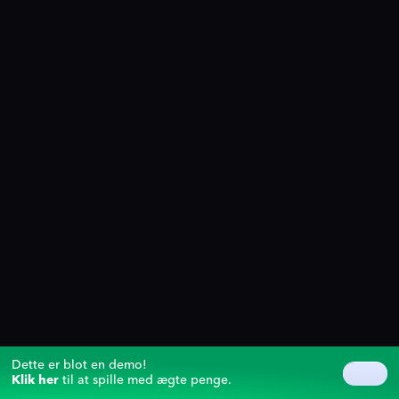
Dette er blot en demo!
til at spille med ægte penge.
Klik her