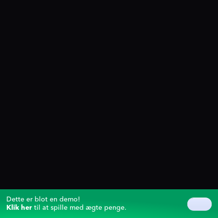
Dette er blot en demo!
til at spille med ægte penge.
Klik her