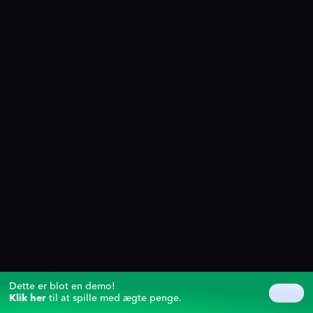
Dette er blot en demo!
til at spille med ægte penge.
Klik her