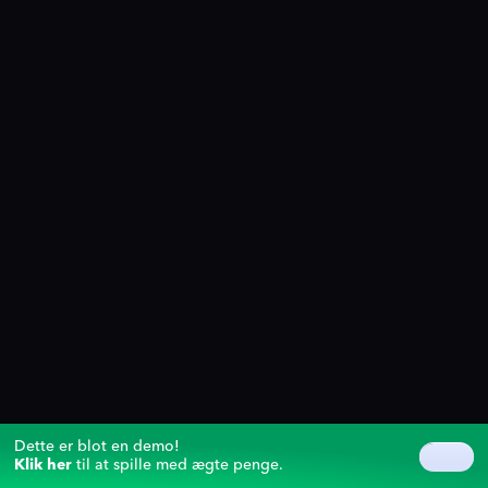
Dette er blot en demo!
til at spille med ægte penge.
Klik her