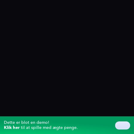
Dette er blot en demo!
til at spille med ægte penge.
Klik her