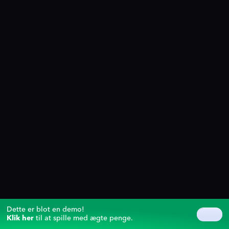
Dette er blot en demo!
til at spille med ægte penge.
Klik her