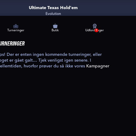
Ultimate Texas Hold'em
Evolution
Turneringer
Butik
Udfordringer
1
URNERINGER
ps! Der er enten ingen kommende turneringer, eller
oget er gået galt… Tjek venligst igen senere. I
ellemtiden, hvorfor prøver du så ikke vores
Kampagner