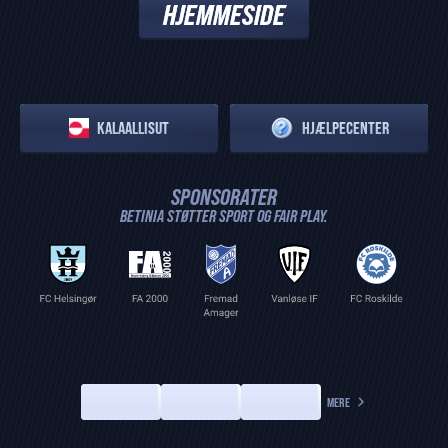
HJEMMESIDE
KALAALLISUT
HJÆLPECENTER
SPONSORATER
BETINIA STØTTER SPORT OG FAIR PLAY.
MERE