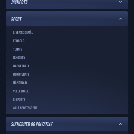
JACKPOTS
SPORT
LIVE VÆDDEMÅL
FODBOLD
TENNIS
ISHOCKEY
BASKETBALL
BORDTENNIS
HÅNDBOLD
VOLLEYBALL
E-SPORTS
ALLE SPORTSGRENE
SIKKERHED OG PRIVATLIV