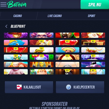
SPIL NU
CASINO
LIVE CASINO
SPORT
BLUEPRINT
Wish Upon a Jackpot
Primal Megaways
Safari Gold Megaways
Diamond Mine Extra Gold
NY
NY
NY
Fishin Frenzy The Big Catch Megaways
Diamond Mine 2
Cash Strike Power 5
Bison Rising Gold Strike
NY
NY
Cash Strike Hotstepper Megaways
Big Catch Even Bigger Bass 2
Chilli Picante Megaways
Bon Bomb Luxpots
NY
NY
NY
NY
Crabbin for Christmas
Big Money Megaways
Spirit Wolf Wins
Cop The Lot Megaways Power Play
Return Of Kong Megaways
Legacy of Ra Megaways
Big Cat King Megaways
Genie Jackpot Megaways
NY
NY
El Jackpotto
King Kong Cashpots
Eye of Horus The Golden Tablet Megaways
Big Catch Bass Fishing Megaways
KALAALLISUT
HJÆLPECENTER
SPONSORATER
BETINIA STØTTER SPORT OG FAIR PLAY.