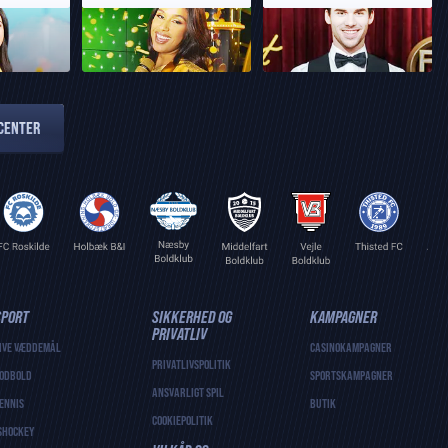
Crazy Pachinko
Free Bet Blackjack
CENTER
SPORT
SIKKERHED OG
KAMPAGNER
PRIVATLIV
IVE VÆDDEMÅL
CASINOKAMPAGNER
PRIVATLIVSPOLITIK
ODBOLD
SPORTSKAMPAGNER
ANSVARLIGT SPIL
ENNIS
BUTIK
COOKIEPOLITIK
SHOCKEY