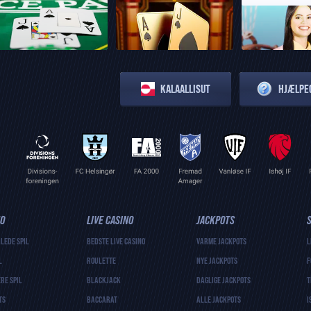
st Person Blackjack
First Person XXXtreme Lightning Baccarat
Balloon Race
KALAALLISUT
HJÆLPE
NO
LIVE CASINO
JACKPOTS
LEDE SPIL
BEDSTE LIVE CASINO
VARME JACKPOTS
L
L
ROULETTE
NYE JACKPOTS
F
RE SPIL
BLACKJACK
DAGLIGE JACKPOTS
T
TS
BACCARAT
ALLE JACKPOTS
I