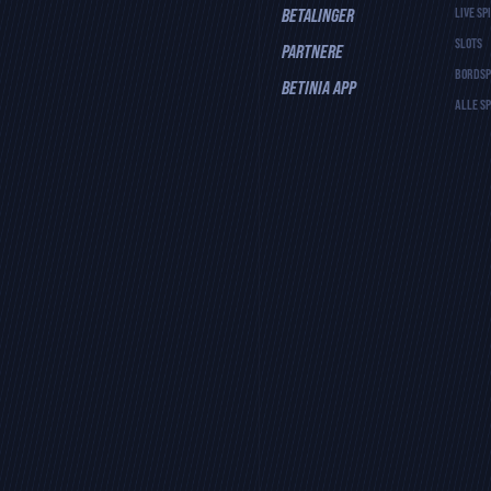
BETALINGER
LIVE SP
SLOTS
PARTNERE
BORDSP
BETINIA APP
ALLE SP