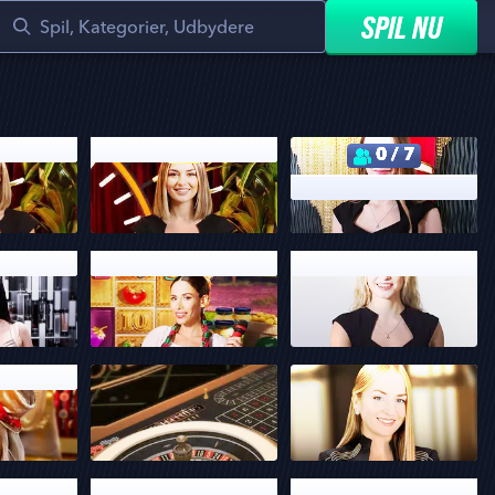
SPIL NU
Spil, Kategorier, Udbydere
NY
25.000
KR
100
- 25.000
0 / 7
KR
5.000
- 25.000
0
Free Bet Blackjack 9
Blackjack Grand VIP
0.000
KR
5
- 1.000
KR
10
- 25.000
em
Extra Chili Epic spins
Infinite Blackjack
5.000
First Person Lightning Roulette
First Person Lightning Blackjack
5.000
KR
1
- 18.750
KR
10
- 25.000