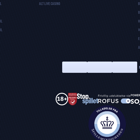
IL
ALT LIVE CASINO
B
B
IL
H
IL
V
E
A