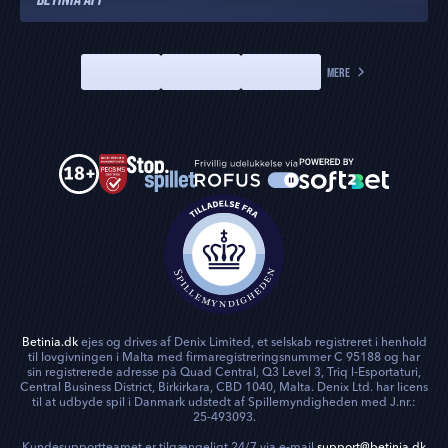
MERE
Betinia.dk
ejes og drives af Denix Limited, et selskab registreret i henhold
til lovgivningen i Malta med firmaregistreringsnummer C 95188 og har
sin registrerede adresse på Quad Central, Q3 Level 3, Triq l‑Esportaturi,
Central Business District, Birkirkara, CBD 1040, Malta. Denix Ltd. har licens
til at udbyde spil i Danmark udstedt af Spillemyndigheden med J.nr.:
25‑493093.
Kundesupportteamet er tilgængeligt 24/7 via e‑mail
support@betinia.dk