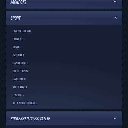
JACKPOTS
SPORT
LIVE VÆDDEMÅL
FODBOLD
TENNIS
ISHOCKEY
BASKETBALL
BORDTENNIS
HÅNDBOLD
VOLLEYBALL
E-SPORTS
ALLE SPORTSGRENE
SIKKERHED OG PRIVATLIV