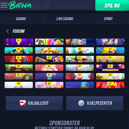
SPIL NU
CASINO
LIVE CASINO
SPORT
FOXIUM
NY
Reels Avenue Link & Win
Stumpy McDoodles
3 Tiny Gods
The Great Albini
NY
NY
NY
NY
Stumpy McDoodles 2
Akiva: Claws of Power
Buzz4Fuzz
Fintastic Fishing
NY
NY
NY
NY
DEVIL'S HOT POTS
Rome Fight For Gold Eternal Empire
BOOM PIRATES FIGHT FOR GOLD
3 Tiny Gods Bonanza
NY
NY
NY
NY
APE RULEZ
Oink Farm 2
VIKINGS FIGHT FOR HONOUR
HOUSE OF SPINS
NY
NY
NY
NY
Blazin' Rails
Rome Fight For Gold Deluxe
DRAGONS OF ARCANE WILD
ANDVARI THE GOLDEN FISH
NY
NY
NY
Celestial Flash Of Zeus
CHICKS IN VEGAS
Rome: Fight For Gold
Phoenix Infernal Win
KALAALLISUT
HJÆLPECENTER
SPONSORATER
BETINIA STØTTER SPORT OG FAIR PLAY.