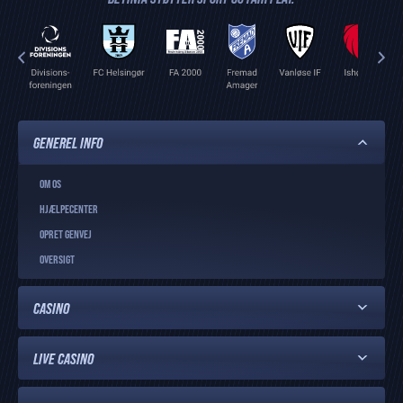
GENEREL INFO
OM OS
HJÆLPECENTER
OPRET GENVEJ
OVERSIGT
CASINO
LIVE CASINO