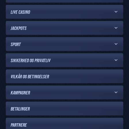
LIVE CASINO
JACKPOTS
SPORT
SIKKERHED OG PRIVATLIV
VILKÅR OG BETINGELSER
KAMPAGNER
BETALINGER
PARTNERE