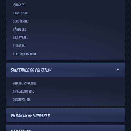
ISHOCKEY
BASKETBALL
BORDTENNIS
HÅNDBOLD
VOLLEYBALL
E-SPORTS
ALLE SPORTSGRENE
SIKKERHED OG PRIVATLIV
PRIVATLIVSPOLITIK
ANSVARLIGT SPIL
COOKIEPOLITIK
VILKÅR OG BETINGELSER