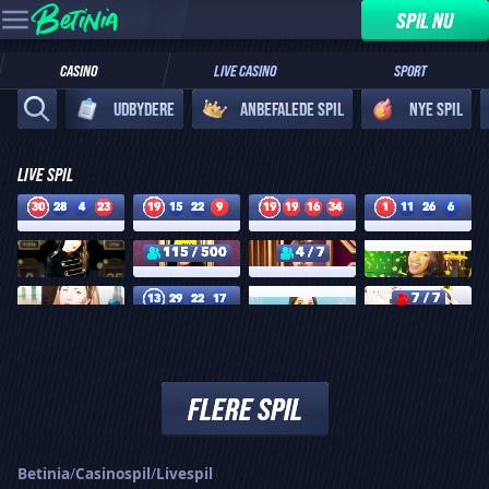
SPIL NU
CASINO
LIVE CASINO
SPORT
UDBYDERE
ANBEFALEDE SPIL
NYE SPIL
LIVE SPIL
NY
30
28
4
23
19
15
22
9
19
19
16
34
1
11
26
6
Dansk Roulette
Immersive Roulette
Gates of Olympus Roulette
Speed Roulette
KR
5
- 50.000
KR
5
- 50.000
KR
1
- 50.000
KR
1
- 100.000
9
10
32
9
21
12
31
21
8
18
30
7
33
8
26
4
NY
KR
1
- 18.750
115 / 500
4 / 7
3
9
22
26
4
29
25
32
5
31
24
7
Super Stake Roulette
ONE Blackjack 2
Blackjack 77 - Ruby
Crazy Pachinko
KR
10
- 50.000
KR
500
- 50.000
21
2
8
34
21
23
2
14
KR
1
- 15.000
7 / 7
13
29
22
17
Airwave Roulette
PowerUP Roulette
Balloon Race
Blackjack Party
2
34
32
29
2
5
26
24
KR
1
- 50.000
KR
5
- 2.500
16
19
20
36
NY
KR
1
- 15.000
FashionTV X-Pulse Blackjack
Crazy Coin Flip
Blackjack Berlin
Speed Roulette
33
13
25
1
NY
KR
10
- 25.000
KR
5
- 1.000
144 / 1500
21
6
29
6
ONE Blackjack 1
Playboy Roulette
Power Blackjack
Extra Chili Epic spins
FLERE SPIL
KR
10
- 50.000
23
14
6
33
NY
KR
1
- 3.250
NY
NY
Playboy Blackjack
Blackjack London
Jacks or Better Draw Poker
Blackjack Amsterdam
Betinia
/
Casinospil
/
Livespil