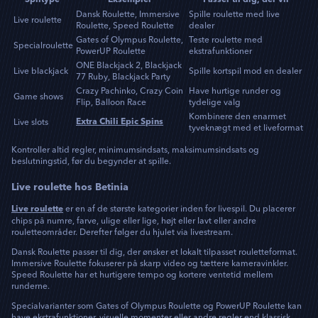
Spiltype
Eksempler
Passer til dig, der vil
Dansk Roulette, Immersive
Spille roulette med live
Live roulette
Roulette, Speed Roulette
dealer
Gates of Olympus Roulette,
Teste roulette med
Specialroulette
PowerUP Roulette
ekstrafunktioner
ONE Blackjack 2, Blackjack
Live blackjack
Spille kortspil mod en dealer
77 Ruby, Blackjack Party
Crazy Pachinko, Crazy Coin
Have hurtige runder og
Game shows
Flip, Balloon Race
tydelige valg
Kombinere den enarmet
Live slots
Extra Chili Epic Spins
tyveknægt med et liveformat
Kontroller altid regler, minimumsindsats, maksimumsindsats og
beslutningstid, før du begynder at spille.
Live roulette hos Betinia
er en af de største kategorier inden for livespil. Du placerer
Live roulette
chips på numre, farve, ulige eller lige, højt eller lavt eller andre
rouletteområder. Derefter følger du hjulet via livestream.
Dansk Roulette passer til dig, der ønsker et lokalt tilpasset rouletteformat.
Immersive Roulette fokuserer på skarp video og tættere kameravinkler.
Speed Roulette har et hurtigere tempo og kortere ventetid mellem
runderne.
Specialvarianter som Gates of Olympus Roulette og PowerUP Roulette kan
have ekstrafunktioner, visuelle momenter eller andre regler end klassisk