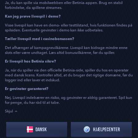
Ja, du kan spille via mobilwebben eller Betinia-appen. Brug en stabil
forbindelse, da spillene streames.
Kan jeg prøve livespil i demo?
Visse livespil kan have en demo- eller testtilstand, hvis funktionen findes på
spilsiden. Eventuelle gevinster i demo kan ikke udbetales.
Tæller livespil med i casinobonussen?
Det afhænger af kampagnevilkårene. Livespil kan bidrage mindre enne
slots eller være undtaget. Læs altid bonusvilkårene, før du spiller.
Er livespil hos Betinia sikre?
Ja, når du spiller via den officielle Betinia-side, spiller du hos en operatør
med dansk licens. Kontroller altid, at du bruger det rigtige domæne, før du
logger ind eller laver et indskud.
Er gevinster garanteret?
Nej. Livespil indebærer en risiko, og gevinster er aldrig garanteret. Spil kun
for penge, du har råd til at tabe.
Skjul
DANSK
HJÆLPECENTER