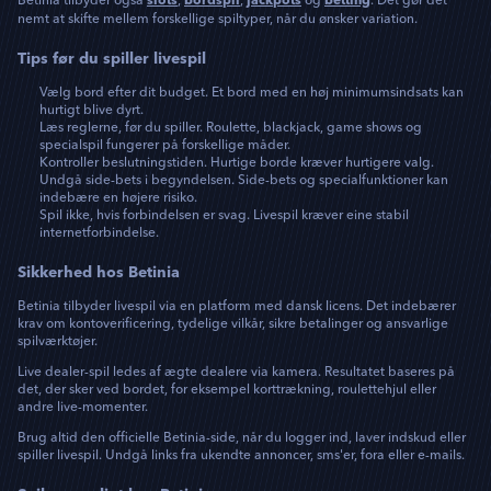
slots
bordspil
jackpots
betting
nemt at skifte mellem forskellige spiltyper, når du ønsker variation.
Tips før du spiller livespil
Vælg bord efter dit budget. Et bord med en høj minimumsindsats kan
hurtigt blive dyrt.
Læs reglerne, før du spiller. Roulette, blackjack, game shows og
specialspil fungerer på forskellige måder.
Kontroller beslutningstiden. Hurtige borde kræver hurtigere valg.
Undgå side-bets i begyndelsen. Side-bets og specialfunktioner kan
indebære en højere risiko.
Spil ikke, hvis forbindelsen er svag. Livespil kræver eine stabil
internetforbindelse.
Sikkerhed hos Betinia
Betinia tilbyder livespil via en platform med dansk licens. Det indebærer
krav om kontoverificering, tydelige vilkår, sikre betalinger og ansvarlige
spilværktøjer.
Live dealer-spil ledes af ægte dealere via kamera. Resultatet baseres på
det, der sker ved bordet, for eksempel korttrækning, roulettehjul eller
andre live-momenter.
Brug altid den officielle Betinia-side, når du logger ind, laver indskud eller
spiller livespil. Undgå links fra ukendte annoncer, sms'er, fora eller e-mails.