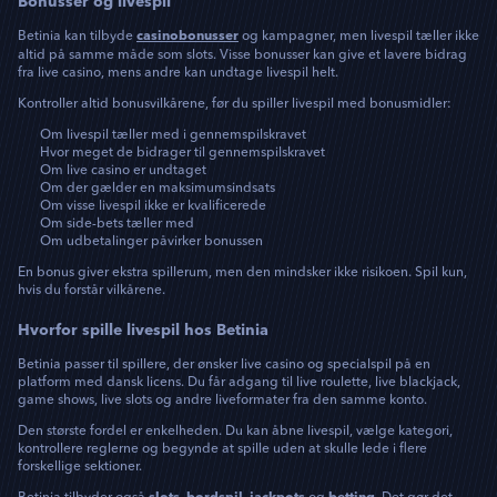
Bonusser og livespil
Betinia kan tilbyde
og kampagner, men livespil tæller ikke
casinobonusser
altid på samme måde som slots. Visse bonusser kan give et lavere bidrag
fra live casino, mens andre kan undtage livespil helt.
Kontroller altid bonusvilkårene, før du spiller livespil med bonusmidler:
Om livespil tæller med i gennemspilskravet
Hvor meget de bidrager til gennemspilskravet
Om live casino er undtaget
Om der gælder en maksimumsindsats
Om visse livespil ikke er kvalificerede
Om side-bets tæller med
Om udbetalinger påvirker bonussen
En bonus giver ekstra spillerum, men den mindsker ikke risikoen. Spil kun,
hvis du forstår vilkårene.
Hvorfor spille livespil hos Betinia
Betinia passer til spillere, der ønsker live casino og specialspil på en
platform med dansk licens. Du får adgang til live roulette, live blackjack,
game shows, live slots og andre liveformater fra den samme konto.
Den største fordel er enkelheden. Du kan åbne livespil, vælge kategori,
kontrollere reglerne og begynde at spille uden at skulle lede i flere
forskellige sektioner.
Betinia tilbyder også
,
,
og
. Det gør det