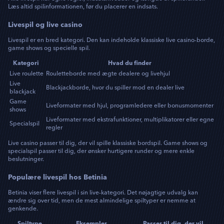
Læs altid spilinformationen, før du placerer en indsats.
Livespil og live casino
Livespil er en bred kategori. Den kan indeholde klassiske live casino-borde,
game shows og specielle spil.
Kategori
Hvad du finder
Live roulette
Rouletteborde med ægte dealere og livehjul
Live
Blackjackborde, hvor du spiller mod en dealer live
blackjack
Game
Liveformater med hjul, programledere eller bonusmomenter
shows
Liveformater med ekstrafunktioner, multiplikatorer eller egne
Specialspil
regler
Live casino passer til dig, der vil spille klassiske bordspil. Game shows og
specialspil passer til dig, der ønsker hurtigere runder og mere enkle
beslutninger.
Populære livespil hos Betinia
Betinia viser flere livespil i sin live-kategori. Det nøjagtige udvalg kan
ændre sig over tid, men de mest almindelige spiltyper er nemme at
genkende.