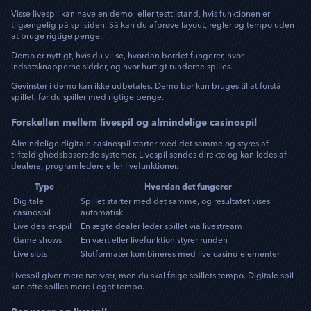
Visse livespil kan have en demo- eller testtilstand, hvis funktionen er
tilgængelig på spilsiden. Så kan du afprøve layout, regler og tempo uden
at bruge rigtige penge.
Demo er nyttigt, hvis du vil se, hvordan bordet fungerer, hvor
indsatsknapperne sidder, og hvor hurtigt runderne spilles.
Gevinster i demo kan ikke udbetales. Demo bør kun bruges til at forstå
spillet, før du spiller med rigtige penge.
Forskellen mellem livespil og almindelige casinospil
Almindelige digitale casinospil starter med det samme og styres af
tilfældighedsbaserede systemer. Livespil sendes direkte og kan ledes af
dealere, programledere eller livefunktioner.
Type
Hvordan det fungerer
Digitale
Spillet starter med det samme, og resultatet vises
casinospil
automatisk
Live dealer-spil
En ægte dealer leder spillet via livestream
Game shows
En vært eller livefunktion styrer runden
Live slots
Slotformater kombineres med live casino-elementer
Livespil giver mere nærvær, men du skal følge spillets tempo. Digitale spil
kan ofte spilles mere i eget tempo.