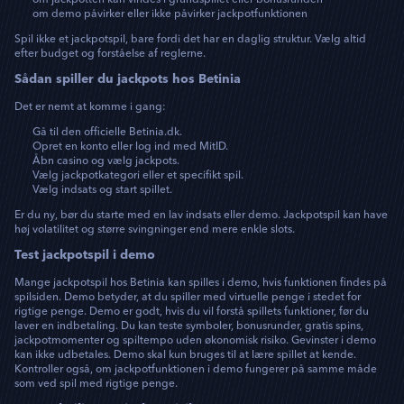
om demo påvirker eller ikke påvirker jackpotfunktionen
Spil ikke et jackpotspil, bare fordi det har en daglig struktur. Vælg altid
efter budget og forståelse af reglerne.
Sådan spiller du jackpots hos Betinia
Det er nemt at komme i gang:
Gå til den officielle Betinia.dk.
Opret en konto eller log ind med MitID.
Åbn casino og vælg jackpots.
Vælg jackpotkategori eller et specifikt spil.
Vælg indsats og start spillet.
Er du ny, bør du starte med en lav indsats eller demo. Jackpotspil kan have
høj volatilitet og større svingninger end mere enkle slots.
Test jackpotspil i demo
Mange jackpotspil hos Betinia kan spilles i demo, hvis funktionen findes på
spilsiden. Demo betyder, at du spiller med virtuelle penge i stedet for
rigtige penge. Demo er godt, hvis du vil forstå spillets funktioner, før du
laver en indbetaling. Du kan teste symboler, bonusrunder, gratis spins,
jackpotmomenter og spiltempo uden økonomisk risiko. Gevinster i demo
kan ikke udbetales. Demo skal kun bruges til at lære spillet at kende.
Kontroller også, om jackpotfunktionen i demo fungerer på samme måde
som ved spil med rigtige penge.