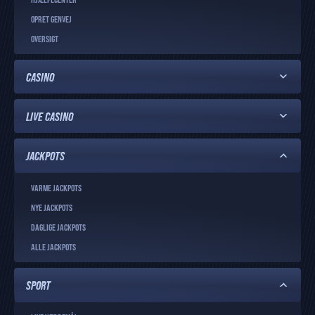
OPRET GENVEJ
OVERSIGT
CASINO
LIVE CASINO
JACKPOTS
VARME JACKPOTS
NYE JACKPOTS
DAGLIGE JACKPOTS
ALLE JACKPOTS
SPORT