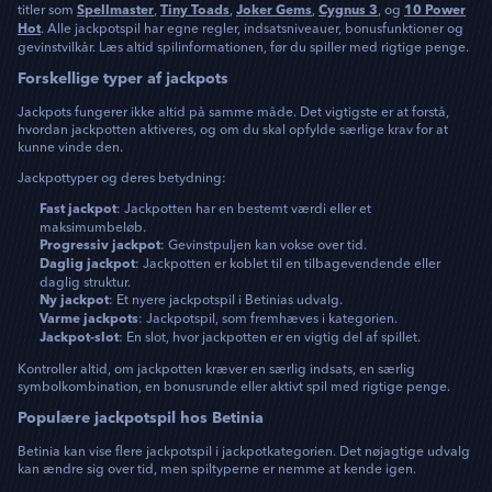
titler som
,
,
,
, og
Spellmaster
Tiny Toads
Joker Gems
Cygnus 3
10 Power
. Alle jackpotspil har egne regler, indsatsniveauer, bonusfunktioner og
Hot
gevinstvilkår. Læs altid spilinformationen, før du spiller med rigtige penge.
Forskellige typer af jackpots
Jackpots fungerer ikke altid på samme måde. Det vigtigste er at forstå,
hvordan jackpotten aktiveres, og om du skal opfylde særlige krav for at
kunne vinde den.
Jackpottyper og deres betydning:
: Jackpotten har en bestemt værdi eller et
Fast jackpot
maksimumbeløb.
: Gevinstpuljen kan vokse over tid.
Progressiv jackpot
: Jackpotten er koblet til en tilbagevendende eller
Daglig jackpot
daglig struktur.
: Et nyere jackpotspil i Betinias udvalg.
Ny jackpot
: Jackpotspil, som fremhæves i kategorien.
Varme jackpots
: En slot, hvor jackpotten er en vigtig del af spillet.
Jackpot-slot
Kontroller altid, om jackpotten kræver en særlig indsats, en særlig
symbolkombination, en bonusrunde eller aktivt spil med rigtige penge.
Populære jackpotspil hos Betinia
Betinia kan vise flere jackpotspil i jackpotkategorien. Det nøjagtige udvalg
kan ændre sig over tid, men spiltyperne er nemme at kende igen.