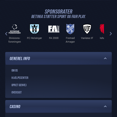
SPONSORATER
BETINIA STØTTER SPORT OG FAIR PLAY.
GENEREL INFO
OM OS
HJÆLPECENTER
OPRET GENVEJ
OVERSIGT
CASINO