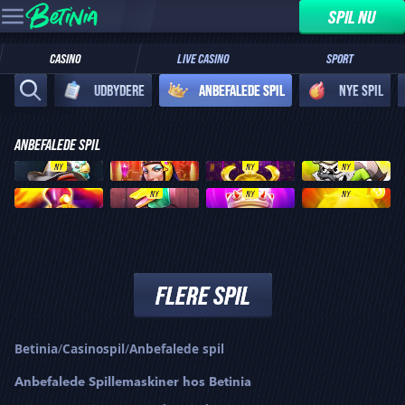
SPIL NU
CASINO
LIVE CASINO
SPORT
UDBYDERE
ANBEFALEDE SPIL
NYE SPIL
ANBEFALEDE SPIL
NY
NY
NY
Pirots 5
Book of Golden Sands
Scarab Rush Power Combo
Le Prechaun
NY
NY
NY
Blazing Rush Express
Duck Hunters: Happy Hour
Reactoonz Blitzways
Break the Piggy Bank
NY
301.698,56 KR.
Spice
Mighty Wild: Panther
Razor Returns
777 Strike
NY
Millionaire
Fish Tales Double Catch
Temple Tumble Megaways
Eastern Emeralds Megaways
NY
NY
Wild Toro
30 Coins Grand Gold Edition
3 Super Porky Banks
Hypernova 10K Ways
FLERE SPIL
NY
NY
Pine of Plinko 2
Serpent Gold: Hold & Win
Gemix
Haunted Coins x1000
Betinia
/
Casinospil
/
Anbefalede spil
Anbefalede Spillemaskiner hos Betinia