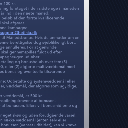
 100 kr.
aling foretaget i den sidste uge i måneden
går ind i den næste måned.
e beløb af den første kvalificerende
skal afgøres.
 denne kampagne.
:
support@betinia.dk
et til Månedsbonus. Hvis du anmoder om en
enne berettigelse dog øjeblikkeligt bort,
ge annulleres. For at genvinde
 skal gennemspilles fuldt ud efter
ampagneugen udløber.
betaling og bonusbeløb over fem (5)
0, eller (2) afgjorte multivæddemål med
res bonus og eventuelle tilsvarende
ene: Udbetalte og systemvæddemål eller
er, væddemål, der afgøres som ugyldige,
r væddemål, er 500 kr.
spilningskravene af bonusen.
 af bonussen. Ellers vil bonusmidlerne og
ter eget skøn og uden forudgående varsel.
r en række væddemål (enten selv eller
 bonussen (uanset udfaldet), kan vi kræve