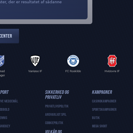
er, der er resultatet af sådanne
CENTER
SPORT
SIKKERHED OG
KAMPAGNER
PRIVATLIV
IVE VÆDDEMÅL
CASINOKAMPAGNER
PRIVATLIVSPOLITIK
ODBOLD
SPORTSKAMPAGNER
ANSVARLIGT SPIL
ENNIS
BUTIK
COOKIEPOLITIK
SHOCKEY
MEGA SHOOT
VILKÅR OG