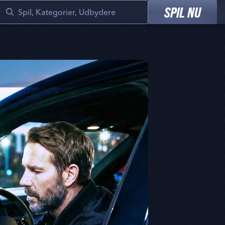
SPIL NU
Spil, Kategorier, Udbydere