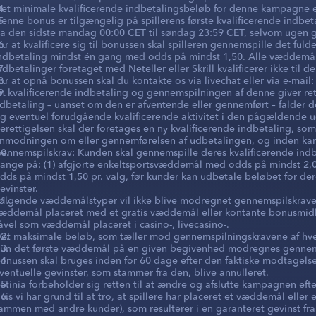
et minimale kvalificerende indbetalingsbeløb for denne kampagne er
4.
enne bonus er tilgængelig på spillerens første kvalificerende indbet
5.
ra den sidste mandag 00:00 CET til søndag 23:59 CET, selvom ugen 
or at kvalificere sig til bonussen skal spilleren gennemspille det fuld
6.
ndbetaling mindst én gang med odds på mindst 1,50. Alle væddemål 
ndbetalinger foretaget med Neteller eller Skrill kvalificerer ikke til
7.
or at opnå bonussen skal du kontakte os via livechat eller via e-mail
8.
n kvalificerende indbetaling og gennemspilningen af denne giver r
9.
dbetaling – uanset om den er afventende eller gennemført – falder d
g eventuel forudgående kvalificerende aktivitet i den pågældende u
erettigelsen skal der foretages en ny kvalificerende indbetaling, som
nmodningen om eller gennemførelsen af udbetalingen, og inden k
ennemspilskrav: Kunden skal gennemspille deres kvalificerende ind
0.
ange på: (1) afgjorte enkeltsportsvæddemål med odds på mindst 2,0
dds på mindst 1,50 pr. valg, før kunder kan udbetale beløbet for de
evinster.
ølgende væddemålstyper vil ikke blive modregnet gennemspilskrav
1.
æddemål placeret med et gratis væddemål eller kontante bonusmidl
åvel som væddemål placeret i casino-, livecasino-.
et maksimale beløb, som tæller mod gennemspilningskravene af hve
2.
un det første væddemål på en given begivenhed modregnes gennem
3.
onussen skal bruges inden for 60 dage efter den faktiske modtagelse
4.
ventuelle gevinster, som stammer fra den, blive annulleret.
etinia forbeholder sig retten til at ændre og afslutte kampagnen ef
5.
vis vi har grund til at tro, at spillere har placeret et væddemål elle
6.
ammen med andre kunder), som resulterer i en garanteret gevinst fra