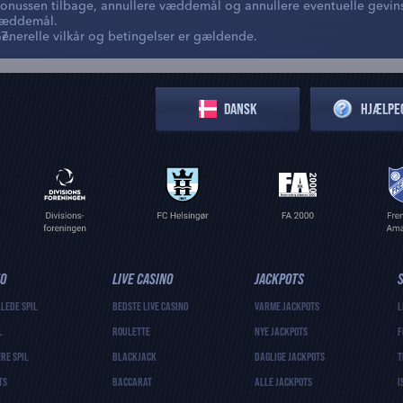
onussen tilbage, annullere væddemål og annullere eventuelle gevinst
æddemål.
enerelle vilkår og betingelser er gældende.
7.
DANSK
HJÆLPE
NO
LIVE CASINO
JACKPOTS
LEDE SPIL
BEDSTE LIVE CASINO
VARME JACKPOTS
L
L
ROULETTE
NYE JACKPOTS
F
RE SPIL
BLACKJACK
DAGLIGE JACKPOTS
T
TS
BACCARAT
ALLE JACKPOTS
I