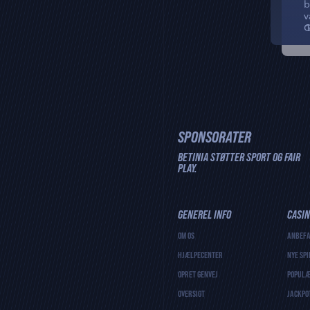
b
v
G
1
SPONSORATER
BETINIA STØTTER SPORT OG FAIR
PLAY.
GENEREL INFO
CASI
OM OS
ANBEFA
HJÆLPECENTER
NYE SPI
OPRET GENVEJ
POPULÆ
OVERSIGT
JACKPO