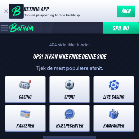
BETINIA APP
ÅBEN
Hop ind på appen og find de bedste spil
SPIL NU
404 side ikke fundet
UPS! VI KAN IKKE FINDE DENNE SIDE
Tjek de mest populære afsnit.
CASINO
SPORT
LIVE CASINO
KASSERER
HJÆLPECENTER
KAMPAGNER