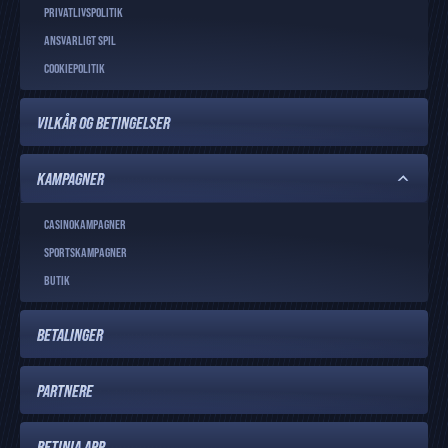
PRIVATLIVSPOLITIK
ANSVARLIGT SPIL
COOKIEPOLITIK
VILKÅR OG BETINGELSER
KAMPAGNER
CASINOKAMPAGNER
SPORTSKAMPAGNER
BUTIK
BETALINGER
PARTNERE
BETINIA APP