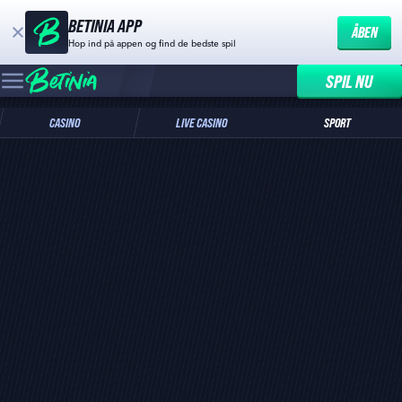
BETINIA APP
ÅBEN
Hop ind på appen og find de bedste spil
SPIL NU
CASINO
LIVE CASINO
SPORT