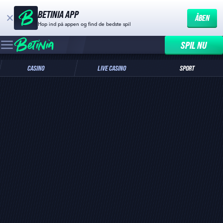
BETINIA APP
ÅBEN
Hop ind på appen og find de bedste spil
SPIL NU
CASINO
LIVE CASINO
SPORT