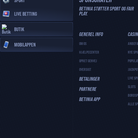
SPORT
BETINIA STØTTER SPORT OG FAIR
PLAY.
LIVE BETTING
BUTIK
GENEREL INFO
CASI
OM OS
ANBEFA
MOBILAPPEN
HJÆLPECENTER
NYE SPI
OPRET GENVEJ
POPULÆ
OVERSIGT
JACKPO
BETALINGER
LIVE SP
SLOTS
PARTNERE
BORDSP
BETINIA APP
ALLE SP