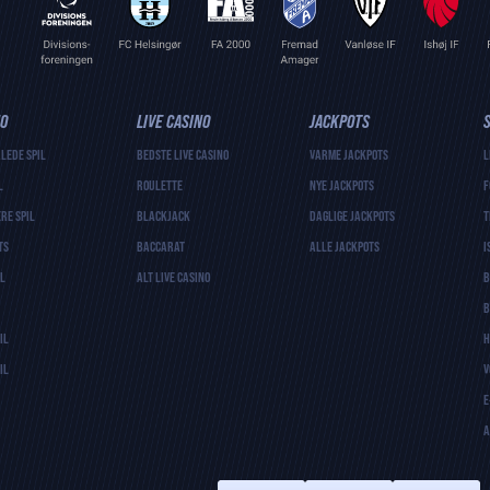
NO
LIVE CASINO
JACKPOTS
LEDE SPIL
BEDSTE LIVE CASINO
VARME JACKPOTS
L
L
ROULETTE
NYE JACKPOTS
F
RE SPIL
BLACKJACK
DAGLIGE JACKPOTS
T
TS
BACCARAT
ALLE JACKPOTS
I
IL
ALT LIVE CASINO
B
B
IL
H
IL
V
E
A