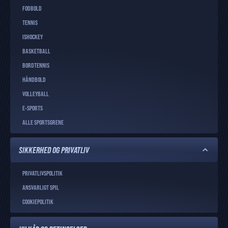
FODBOLD
TENNIS
ISHOCKEY
BASKETBALL
BORDTENNIS
HÅNDBOLD
VOLLEYBALL
E-SPORTS
ALLE SPORTSGRENE
SIKKERHED OG PRIVATLIV
PRIVATLIVSPOLITIK
ANSVARLIGT SPIL
COOKIEPOLITIK