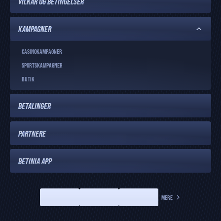
VILKÅR OG BETINGELSER
KAMPAGNER
CASINOKAMPAGNER
SPORTSKAMPAGNER
BUTIK
BETALINGER
PARTNERE
BETINIA APP
MERE