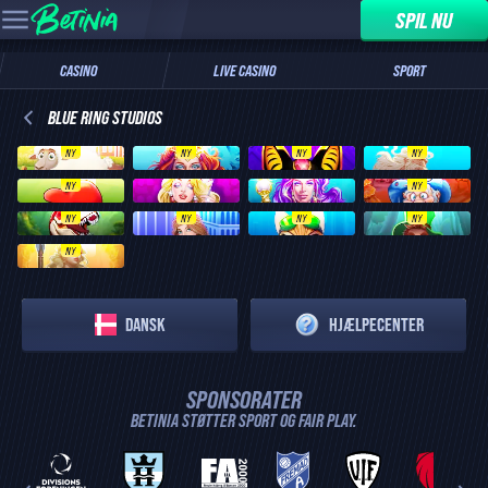
SPIL NU
CASINO
LIVE CASINO
SPORT
BLUE RING STUDIOS
NY
NY
NY
NY
Galactic Grazers
6 Pure Pearls
9 Lives of the Nile
Law of Zeus
NY
NY
Buck Bucks Bagawk
Lady Charm Bug
Mermajesty
Reel Big Boom
NY
NY
NY
NY
Tyrannosaurus Rocks
Deal Me In
Agent Whiskers
Lots O’ Little Leprechauns
NY
Law of Athena
DANSK
HJÆLPECENTER
SPONSORATER
BETINIA STØTTER SPORT OG FAIR PLAY.