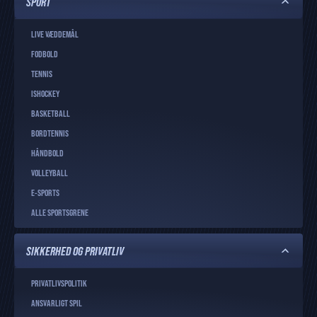
SPORT
LIVE VÆDDEMÅL
FODBOLD
TENNIS
ISHOCKEY
BASKETBALL
BORDTENNIS
HÅNDBOLD
VOLLEYBALL
E-SPORTS
ALLE SPORTSGRENE
SIKKERHED OG PRIVATLIV
PRIVATLIVSPOLITIK
ANSVARLIGT SPIL