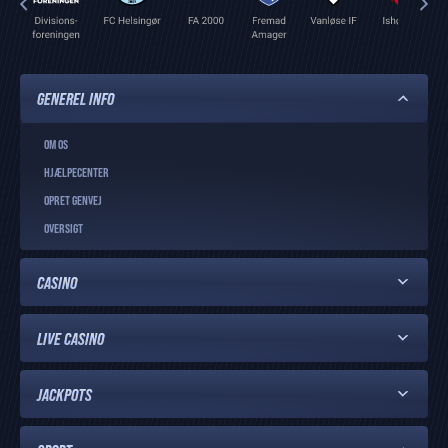
GENEREL INFO
OM OS
HJÆLPECENTER
OPRET GENVEJ
OVERSIGT
CASINO
LIVE CASINO
JACKPOTS