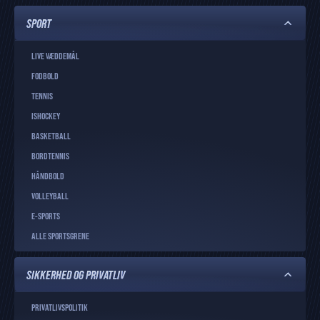
SPORT
LIVE VÆDDEMÅL
FODBOLD
TENNIS
ISHOCKEY
BASKETBALL
BORDTENNIS
HÅNDBOLD
VOLLEYBALL
E-SPORTS
ALLE SPORTSGRENE
SIKKERHED OG PRIVATLIV
PRIVATLIVSPOLITIK