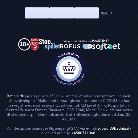
MERE
Betinia.dk
ejes og drives af Denix Limited, et selskab registreret i henhold
til lovgivningen i Malta med firmaregistreringsnummer C 95188 og har
sin registrerede adresse på Quad Central, Q3 Level 3, Triq l‑Esportaturi,
Central Business District, Birkirkara, CBD 1040, Malta. Denix Ltd. har licens
til at udbyde spil i Danmark udstedt af Spillemyndigheden med J.nr.: 25-
493093.
Kundesupportteamet er tilgængeligt 24/7 via e‑mail
support@betinia.dk
eller ved at ringe
+4580711068
.