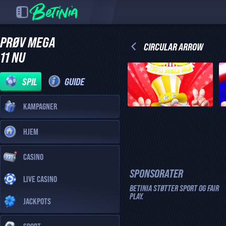
PRØV MEGA
CIRCULAR ARROW
11 NU
SPIL
GUIDE
American Triple Double Gold
Am
KAMPAGNER
HJEM
CASINO
SPONSORATER
LIVE CASINO
BETINIA STØTTER SPORT OG FAIR
PLAY.
JACKPOTS