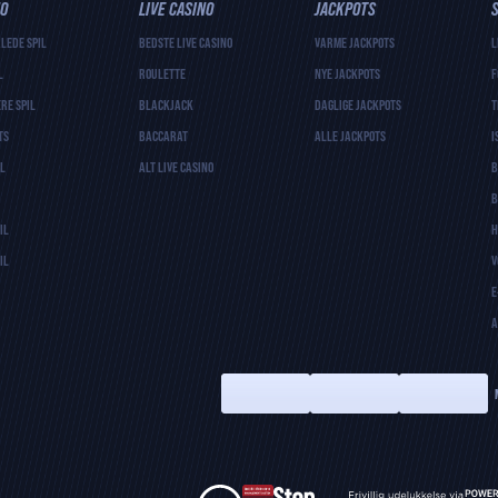
NO
LIVE CASINO
JACKPOTS
LEDE SPIL
BEDSTE LIVE CASINO
VARME JACKPOTS
L
L
ROULETTE
NYE JACKPOTS
F
RE SPIL
BLACKJACK
DAGLIGE JACKPOTS
T
TS
BACCARAT
ALLE JACKPOTS
I
IL
ALT LIVE CASINO
B
B
IL
H
IL
V
E
A