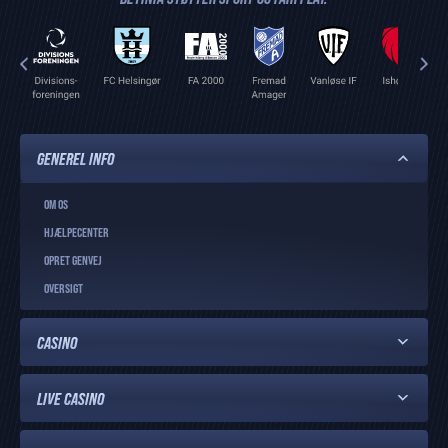
GENEREL INFO
OM OS
HJÆLPECENTER
OPRET GENVEJ
OVERSIGT
CASINO
LIVE CASINO