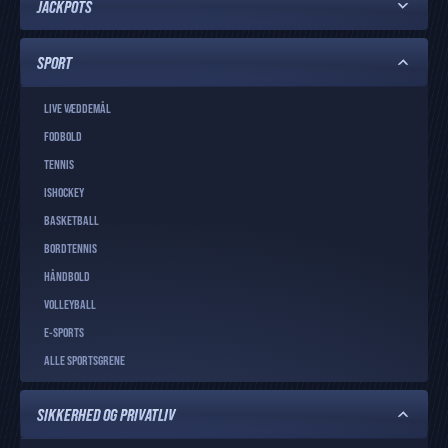
JACKPOTS
SPORT
LIVE VÆDDEMÅL
FODBOLD
TENNIS
ISHOCKEY
BASKETBALL
BORDTENNIS
HÅNDBOLD
VOLLEYBALL
E-SPORTS
ALLE SPORTSGRENE
SIKKERHED OG PRIVATLIV