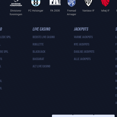
NO
LIVE CASINO
JACKPOTS
LEDE SPIL
BEDSTE LIVE CASINO
VARME JACKPOTS
L
L
ROULETTE
NYE JACKPOTS
F
RE SPIL
BLACKJACK
DAGLIGE JACKPOTS
T
TS
BACCARAT
ALLE JACKPOTS
I
IL
ALT LIVE CASINO
B
B
IL
H
IL
V
E
A