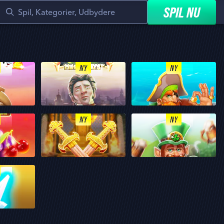
SPIL NU
Spil, Kategorier, Udbydere
NY
NY
 2
Fury of Hyde Megaways
Silver's Gold PowerLinks
NY
NY
ox
Hall of Wealth
Secret Riches of the Irish