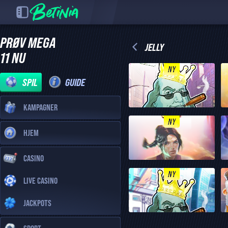
PRØV MEGA
JELLY
11 NU
NY
SPIL
GUIDE
Big Benji Bonanza
Ad
KAMPAGNER
NY
HJEM
Elixir of Wealth
Su
CASINO
NY
LIVE CASINO
Big Benji's Back WildWays
Wi
JACKPOTS