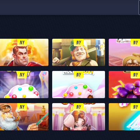
NY
NY
NY
ventures of Captain Cash
CleoPatrick DoubleMax
Diggin for Diamonds
NY
NY
NY
gar Bomb 2 MultiBoost
Sugar Bomb MultiBoost
Burning Blox GigaBl
NY
NY
NY
ld Fishin' Wild Ways
Piggy Staxx
Reel The Groove