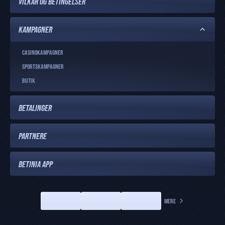
VILKÅR OG BETINGELSER
KAMPAGNER
CASINOKAMPAGNER
SPORTSKAMPAGNER
BUTIK
BETALINGER
PARTNERE
BETINIA APP
MERE