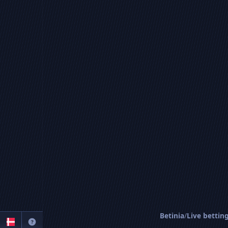
Betinia
/
Live bettin