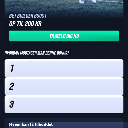
BET BUILDER BOOST
OP TIL 200 KR
TILMELD DIG NU
HVORDAN MODTAGER MAN DENNE BONUS?
LOG IND PÅ DIN KONTO
1
Vælg en begivenhed med Bet Builder Boost-odds
FIND ET KVALIFICERENDE MARKET
2
Placer dit væddemål
VENT TIL BETTET ER AFGJORT
3
Nyd boostede gevinster, hvis du lykkes
Hvem kan få tilbuddet