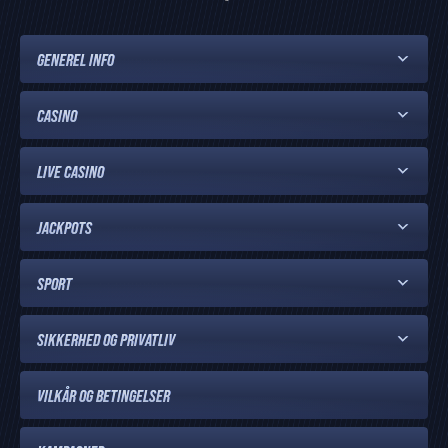
GENEREL INFO
CASINO
LIVE CASINO
JACKPOTS
SPORT
SIKKERHED OG PRIVATLIV
VILKÅR OG BETINGELSER