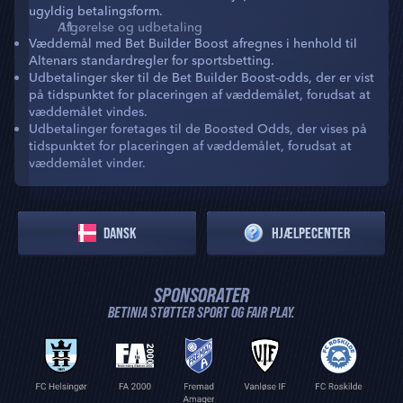
ugyldig betalingsform.
Afgørelse og udbetaling
11.
Væddemål med Bet Builder Boost afregnes i henhold til
Altenars standardregler for sportsbetting.
Udbetalinger sker til de Bet Builder Boost-odds, der er vist
på tidspunktet for placeringen af væddemålet, forudsat at
væddemålet vindes.
Udbetalinger foretages til de Boosted Odds, der vises på
tidspunktet for placeringen af ​​væddemålet, forudsat at
væddemålet vinder.
DANSK
HJÆLPECENTER
SPONSORATER
BETINIA STØTTER SPORT OG FAIR PLAY.