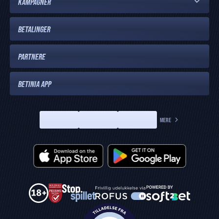
KAMPAGNER
BETALINGER
PARTNERE
BETINIA APP
MERE