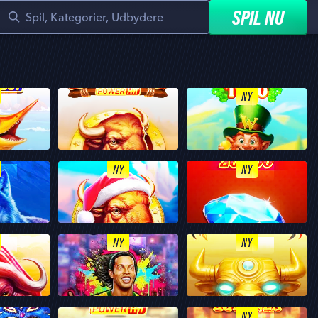
SPIL NU
Spil, Kategorier, Udbydere
NY
Fish Tales Colossal Catch: Link & Loot
Beserkin' Buffalo
Lucky Charms Trio
NY
NY
Way of the Wolf Hold and Win Extreme 10,000
Polar Buffalo Hold and Win Extreme 25,000
64 Gold Coins Hold and Win 20,000
NY
NY
n Extreme
Ronaldinho's Streetball Bonanza
Sacred Buffalo
NY