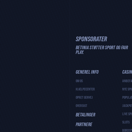
SPONSORATER
BETINIA STØTTER SPORT OG FAIR
PLAY.
GENEREL INFO
CASI
OM OS
ANBEFA
HJÆLPECENTER
NYE SPI
OPRET GENVEJ
POPULÆ
OVERSIGT
JACKPO
BETALINGER
LIVE SP
SLOTS
PARTNERE
BORDSP