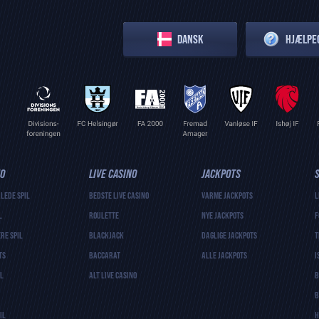
DANSK
HJÆLPE
NO
LIVE CASINO
JACKPOTS
LEDE SPIL
BEDSTE LIVE CASINO
VARME JACKPOTS
L
L
ROULETTE
NYE JACKPOTS
F
RE SPIL
BLACKJACK
DAGLIGE JACKPOTS
T
TS
BACCARAT
ALLE JACKPOTS
I
IL
ALT LIVE CASINO
B
B
IL
H