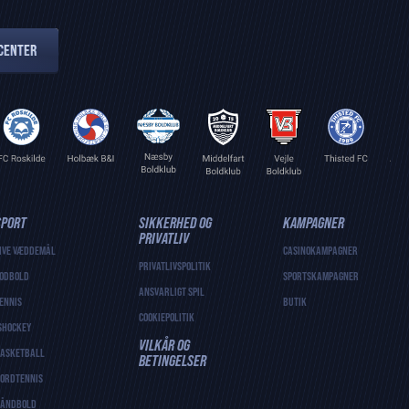
CENTER
SPORT
SIKKERHED OG
KAMPAGNER
PRIVATLIV
IVE VÆDDEMÅL
CASINOKAMPAGNER
PRIVATLIVSPOLITIK
ODBOLD
SPORTSKAMPAGNER
ANSVARLIGT SPIL
ENNIS
BUTIK
COOKIEPOLITIK
SHOCKEY
VILKÅR OG
ASKETBALL
BETINGELSER
ORDTENNIS
ÅNDBOLD