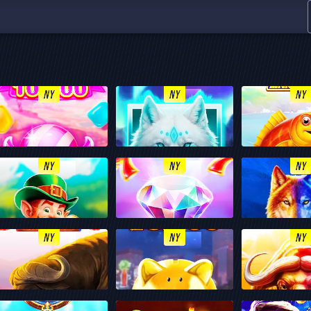
NY
NY
NY
sty Bonanza 10,000
Howling for Gold
NY
NY
NY
eedy for Gold Power Hit
Diamonds Diamonds Diamonds Hold and Win
NY
NY
NY
in Buffalo: Hold & Win
Cash Pig 2 15,000
Buffalo Hold and Wi