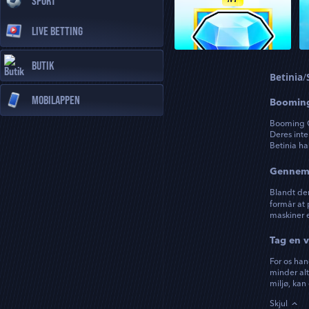
SPORT
Diamond Forge: Link & Loot
Pow
LIVE BETTING
BUTIK
Betinia
/
MOBILAPPEN
Boomin
Booming Ga
Deres int
Betinia ha
Gennemf
Blandt de
formår at 
maskiner e
Tag en v
For os han
minder alt
miljø, kan
Skjul