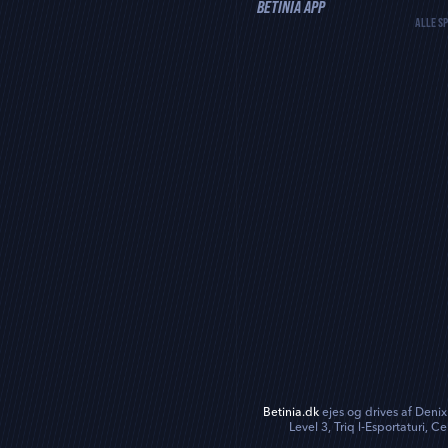
BETINIA APP
ALLE SP
Betinia.dk
ejes og drives af Denix
Level 3, Triq l‑Esportaturi, 