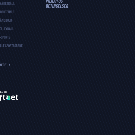
VILKÅR OG
ASKETBALL
BETINGELSER
ORDTENNIS
ÅNDBOLD
OLLEYBALL
-SPORTS
LLE SPORTSGRENE
MERE