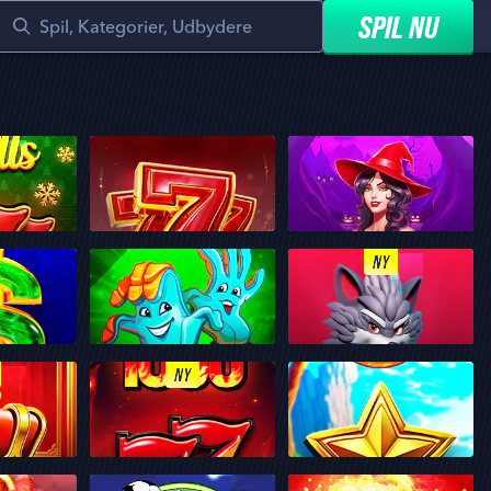
SPIL NU
Spil, Kategorier, Udbydere
2023 Hit Slot
3 Witch Pots
NY
Football
Fortune Stars
NY
lucky Streak 1000
Fresh Crush