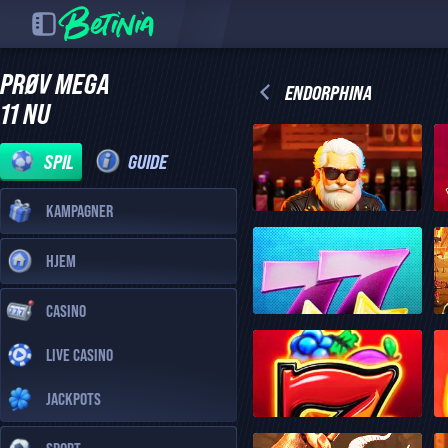
PRØV MEGA
ENDORPHINA
11 NU
SPIL
GUIDE
Bad Santa
Mr
KAMPAGNER
HJEM
7 Bonus Up
Bo
CASINO
LIVE CASINO
Hell Hot 100
Jo
JACKPOTS