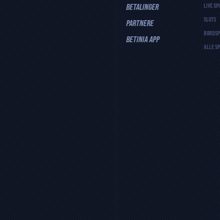
BETALINGER
LIVE SP
SLOTS
PARTNERE
BORDSP
BETINIA APP
ALLE SP