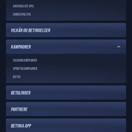
ANSVARLIGT SPIL
COOKIEPOLITIK
VILKÅR OG BETINGELSER
KAMPAGNER
CASINOKAMPAGNER
SPORTSKAMPAGNER
BUTIK
BETALINGER
PARTNERE
BETINIA APP