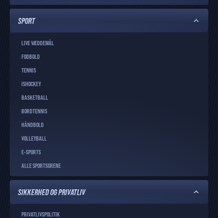
SPORT
LIVE VÆDDEMÅL
FODBOLD
TENNIS
ISHOCKEY
BASKETBALL
BORDTENNIS
HÅNDBOLD
VOLLEYBALL
E-SPORTS
ALLE SPORTSGRENE
SIKKERHED OG PRIVATLIV
PRIVATLIVSPOLITIK