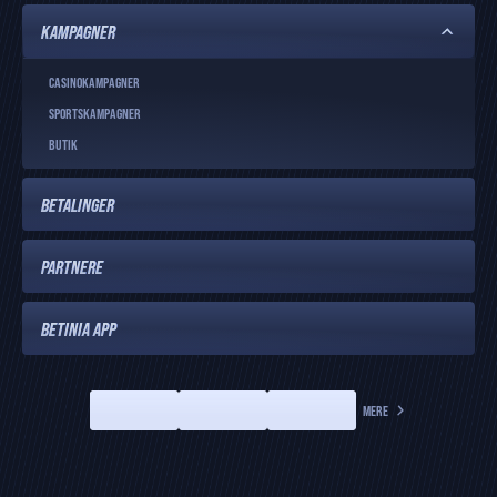
KAMPAGNER
CASINOKAMPAGNER
SPORTSKAMPAGNER
BUTIK
BETALINGER
PARTNERE
BETINIA APP
MERE