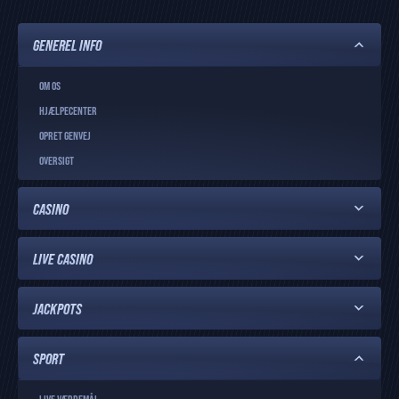
GENEREL INFO
OM OS
HJÆLPECENTER
OPRET GENVEJ
OVERSIGT
CASINO
LIVE CASINO
JACKPOTS
SPORT