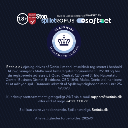
Betinia.dk
ejes og drives af Denix Limited, et selskab registreret i henhold
til lovgivningen i Malta med firmaregistreringsnummer C 95188 og har
sin registrerede adresse på Quad Central, Q3 Level 3, Triq l‑Esportaturi,
Central Business District, Birkirkara, CBD 1040, Malta. Denix Ltd. har licens
til at udbyde spil i Danmark udstedt af Spillemyndigheden med J.nr.: 25-
493093.
Kundesupportteamet er tilgængeligt 24/7 via e‑mail
support@betinia.dk
eller ved at ringe
+4580711068
.
Spil kan være vanedannende. Spil ansvarligt.
Betinia.dk
Alle rettigheder forbeholdes. 2026©