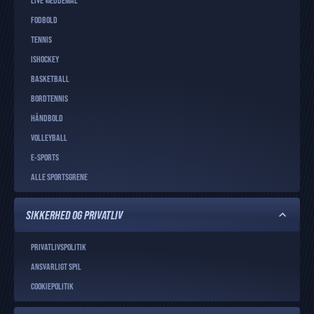
LIVE VÆDDEMÅL
FODBOLD
TENNIS
ISHOCKEY
BASKETBALL
BORDTENNIS
HÅNDBOLD
VOLLEYBALL
E-SPORTS
ALLE SPORTSGRENE
SIKKERHED OG PRIVATLIV
PRIVATLIVSPOLITIK
ANSVARLIGT SPIL
COOKIEPOLITIK