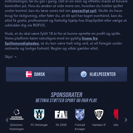
indbetalinger, før du går i gang. Det er en nem og effektiv måde at bevare
kontrollen på. Hvis du ønsker at vide mere om, hvordan du holder spillet
under kontrol, kan du læse vores råd om
. Skulle du have
ansvarligt spil
brug for rådgivning, eller føler du, at dit spil har taget overhånd, kan du
altid få gratis, professionel og fortrolig hjælp hos StopSpillet eller vælge at
udelukke dig via ROFUS.
Husk, at du skal være fyldt 18 år for at kunne oprette en profil og spille.
Vores platform kører naturligvis med en gyldig
licens fra
, så du kan være helt rolig ved, at alt foregår under
Spillemyndigheden
ordnede og lovlige forhold. Regler og vilkår gælder altid.
Skjul
DANSK
HJÆLPECENTER
SPONSORATER
BETINIA STØTTER SPORT OG FAIR PLAY.